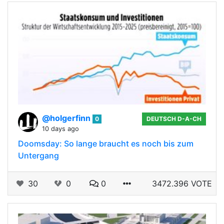
@holgerfinn
0
DEUTSCH D-A-CH
10 days ago
Doomsday: So lange braucht es noch bis zum
Untergang
30
0
0
3472.396 VOTE