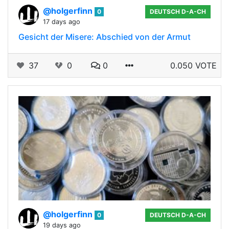
@holgerfinn
0
DEUTSCH D-A-CH
17 days ago
Gesicht der Misere: Abschied von der Armut
37
0
0
0.050 VOTE
@holgerfinn
0
DEUTSCH D-A-CH
19 days ago