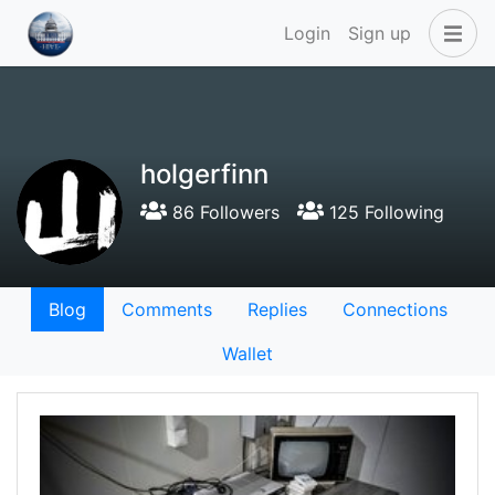
Login
Sign up
holgerfinn
86 Followers
125 Following
Blog
Comments
Replies
Connections
Wallet