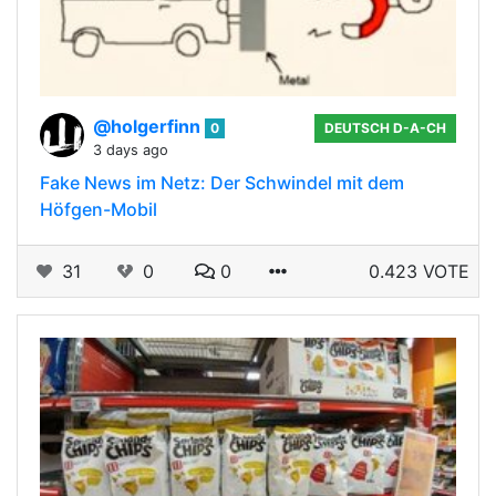
@holgerfinn
0
DEUTSCH D-A-CH
3 days ago
Fake News im Netz: Der Schwindel mit dem
Höfgen-Mobil
31
0
0
0.423 VOTE