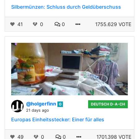
Silbermünzen: Schluss durch Geldüberschuss
41
0
0
1755.629 VOTE
@holgerfinn
0
DEUTSCH D-A-CH
21 days ago
Europas Einheitsstecker: Einer für alles
49
0
0
1701.398 VOTE