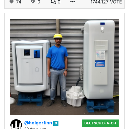
74
0
0
1744.127 VOTE
@holgerfinn
0
DEUTSCH D-A-CH
29 days ago