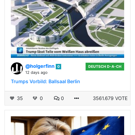
@holgerfinn
0
DEUTSCH D-A-CH
12 days ago
Trumps Vorbild: Ballsaal Berlin
35
0
0
3561.679 VOTE