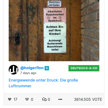
@holgerfinn
0
DEUTSCH D-A-CH
7 days ago
Energiewende unter Druck: Die große
Luftnummer
17
0
0
3614.505 VOTE