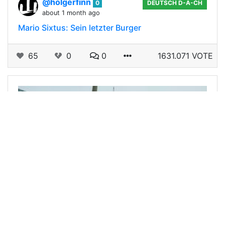
@holgerfinn
0
DEUTSCH D-A-CH
about 1 month ago
Mario Sixtus: Sein letzter Burger
65
0
0
1631.071 VOTE
@holgerfinn
0
DEUTSCH D-A-CH
about 1 month ago
Hamburg: Rückbau der Realität