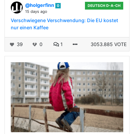
@holgerfinn
0
DEUTSCH D-A-CH
15 days ago
Verschwiegene Verschwendung: Die EU kostet
nur einen Kaffee
39
0
1
3053.885 VOTE