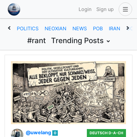
Login
Sign up
POLITICS
NEOXIAN
NEWS
POB
IRAN
GOV
#rant
Trending Posts
@uwelang
0
DEUTSCH D-A-CH